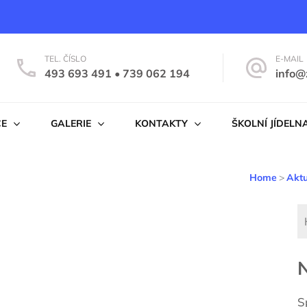
TEL. ČÍSLO
E-MAIL
493 693 491 • 739 062 194
info@
na
ČE
GALERIE
KONTAKTY
ŠKOLNÍ JÍDELN
Home
>
Aktu
N
S