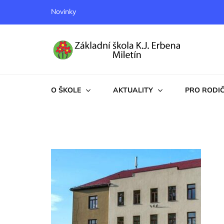
Novinky
Základní škola K. J. Erbe
Základní škola K. J. Erbena
O ŠKOLE
AKTUALITY
PRO RODI