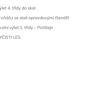
ýlet 4. třídy do skal
rvňáčci se stali opravdovými čtenáři!
kolní výlet 1. třídy – Potštejn
YČISTI LES