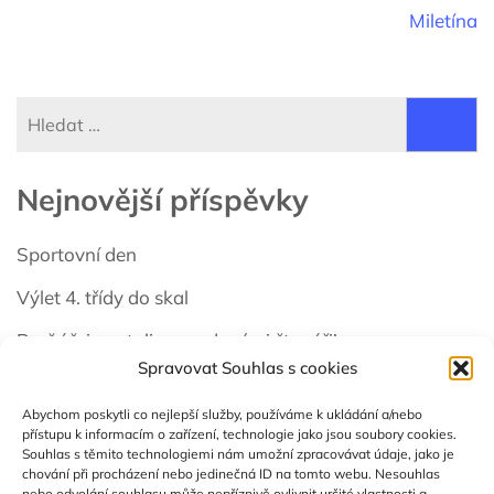
pro
Miletína
příspěvek
Vyhledávání
Nejnovější příspěvky
Sportovní den
Výlet 4. třídy do skal
Prvňáčci se stali opravdovými čtenáři!
Spravovat Souhlas s cookies
Školní výlet 1. třídy – Potštejn
Abychom poskytli co nejlepší služby, používáme k ukládání a/nebo
VYČISTI LES
přístupu k informacím o zařízení, technologie jako jsou soubory cookies.
Souhlas s těmito technologiemi nám umožní zpracovávat údaje, jako je
chování při procházení nebo jedinečná ID na tomto webu. Nesouhlas
nebo odvolání souhlasu může nepříznivě ovlivnit určité vlastnosti a