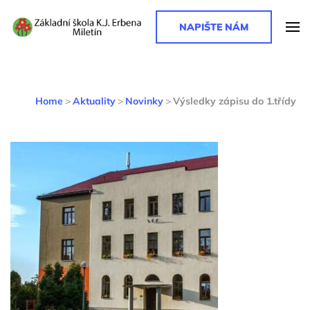
NAPIŠTE NÁM
Základní škola K. J. Erbena
Základní škola K. J. Erbena
Home
>
Aktuality
>
Novinky
>
Výsledky zápisu do 1.třídy