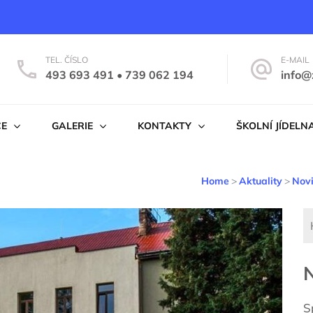
TEL. ČÍSLO
E-MAIL
493 693 491 • 739 062 194
info@
na
ČE
GALERIE
KONTAKTY
ŠKOLNÍ JÍDELN
Home
>
Aktuality
>
Nov
N
S