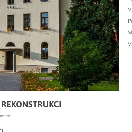
V
P
Š
V
 REKONSTRUKCI
mment
I