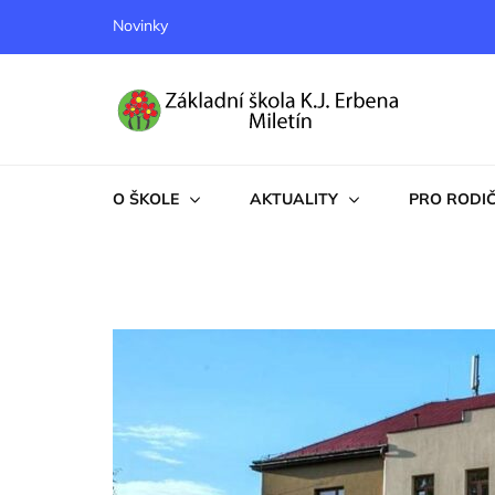
Novinky
Základní škola K. J. Erbe
Základní škola K. J. Erbena
O ŠKOLE
AKTUALITY
PRO RODI