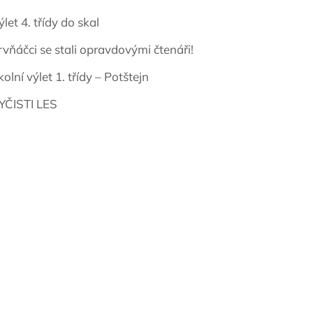
ýlet 4. třídy do skal
rvňáčci se stali opravdovými čtenáři!
kolní výlet 1. třídy – Potštejn
YČISTI LES