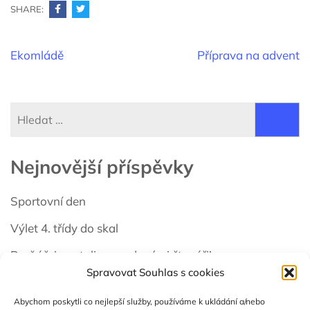
SHARE:
Navigace
Ekomládě
Příprava na advent
pro
příspěvek
Vyhledávání
Nejnovější příspěvky
Sportovní den
Výlet 4. třídy do skal
Prvňáčci se stali opravdovými čtenáři!
Spravovat Souhlas s cookies
Školní výlet 1. třídy – Potštejn
Abychom poskytli co nejlepší služby, používáme k ukládání a/nebo
VYČISTI LES