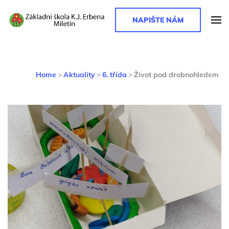
NAPIŠTE NÁM
Základní škola K. J. Erbena
Základní škola K. J. Erbena
Home
>
Aktuality
>
6. třída
>
Život pod drobnohledem