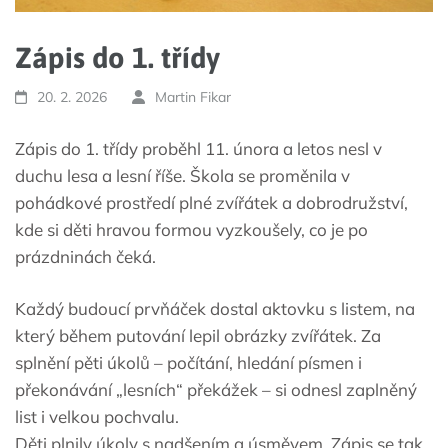
Zápis do 1. třídy
20. 2. 2026
Martin Fikar
Zápis do 1. třídy proběhl 11. února a letos nesl v
duchu lesa a lesní říše. Škola se proměnila v
pohádkové prostředí plné zvířátek a dobrodružství,
kde si děti hravou formou vyzkoušely, co je po
prázdninách čeká.
Každý budoucí prvňáček dostal aktovku s listem, na
který během putování lepil obrázky zvířátek. Za
splnění pěti úkolů – počítání, hledání písmen i
překonávání „lesních“ překážek – si odnesl zaplněný
list i velkou pochvalu.
Děti plnily úkoly s nadšením a úsměvem. Zápis se tak