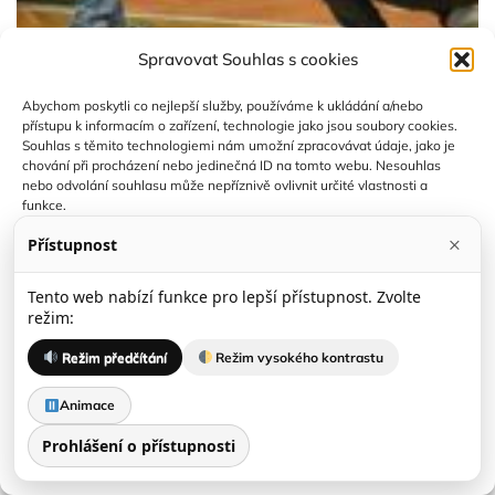
Spravovat Souhlas s cookies
Abychom poskytli co nejlepší služby, používáme k ukládání a/nebo
přístupu k informacím o zařízení, technologie jako jsou soubory cookies.
Souhlas s těmito technologiemi nám umožní zpracovávat údaje, jako je
chování při procházení nebo jedinečná ID na tomto webu. Nesouhlas
nebo odvolání souhlasu může nepříznivě ovlivnit určité vlastnosti a
funkce.
×
Přístupnost
Spravovat služby
Tento web nabízí funkce pro lepší přístupnost. Zvolte
Přijmout
režim:
Režim předčítání
Režim vysokého kontrastu
Odmítnout
Animace
Zobrazit předvolby
Prohlášení o přístupnosti
Zásady cookies