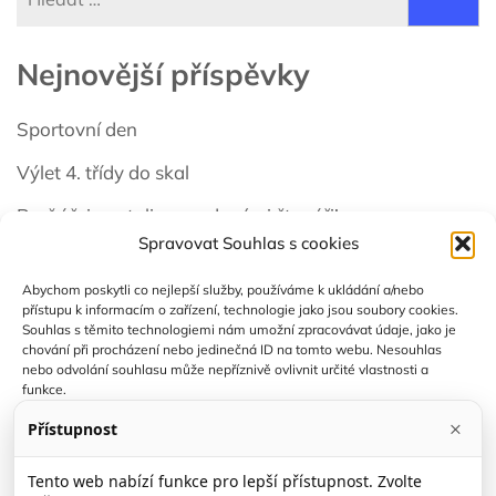
Nejnovější příspěvky
Sportovní den
Výlet 4. třídy do skal
Prvňáčci se stali opravdovými čtenáři!
Spravovat Souhlas s cookies
Školní výlet 1. třídy – Potštejn
Abychom poskytli co nejlepší služby, používáme k ukládání a/nebo
VYČISTI LES
přístupu k informacím o zařízení, technologie jako jsou soubory cookies.
Souhlas s těmito technologiemi nám umožní zpracovávat údaje, jako je
chování při procházení nebo jedinečná ID na tomto webu. Nesouhlas
nebo odvolání souhlasu může nepříznivě ovlivnit určité vlastnosti a
funkce.
×
Přístupnost
Spravovat služby
PRO UČITELE
Tento web nabízí funkce pro lepší přístupnost. Zvolte
E-MAIL UČITELÉ
Přijmout